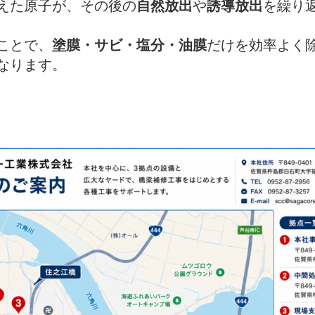
えた原子が、その後の
自然放出
や
誘導放出
を繰り
ことで、
塗膜・サビ・塩分・油膜
だけを効率よく
なります。