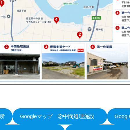
務所
Googleマップ ②中間処理施設
Goo