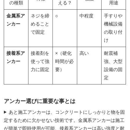
の種類
える？
用途
金属系ア
ネジを締
○
中程度
手すりや
ンカー
めること
機械設備
で固定
の取り付
け
接着系ア
接着剤を
×（硬化
高い
耐震補
ンカー
使って強
時間が必
強、大型
力に固定
要）
設備の固
定
アンカー選びに重要な事とは
あと施工アンカーは、コンクリートにしっかりと物を固
定するために欠かせない技術です。金属系アンカーは施工
が簡単で即時使用が可能、接着系アンカーは高い強度と耐