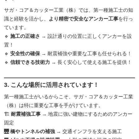
サガ・コア＆カッター工業（株）では、第一種施工士の知
識と経験を活かし、
より精密で安全なアンカー工事
を行っ
ています。
🔹
施工の正確さ
→ 設計通りの位置に正しくアンカーを設
置！
🔹
安全性の確保
→ 耐震補強や重要な工事も任せられる！
🔹
信頼できる技術力
→ 長く安心して使える施工を提供！
3. こんな場所に活用されています！
第一種施工士がいるからこそ、サガ・コア＆カッター工業
（株）は特に重要な工事を手がけています。
🏗
耐震補強工事
→ 地震に強い建物にするためのアンカー
固定
🌉
橋やトンネルの補強
→ 交通インフラを支える施工