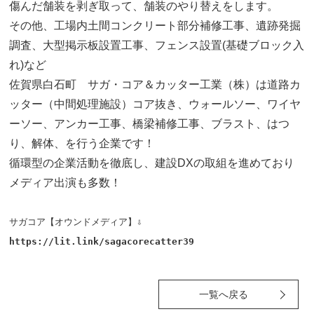
傷んだ舗装を剥ぎ取って、舗装のやり替えをします。
その他、工場内土間コンクリート部分補修工事、遺跡発掘
調査、大型掲示板設置工事、フェンス設置(基礎ブロック入
れ)など
佐賀県白石町 サガ・コア＆カッター工業（株）は道路カ
ッター（中間処理施設）コア抜き、ウォールソー、ワイヤ
ーソー、アンカー工事、橋梁補修工事、ブラスト、はつ
り、解体、を行う企業です！
循環型の企業活動を徹底し、建設DXの取組を進めており
メディア出演も多数！
サガコア【オウンドメディア】⇩
https://lit.link/sagacorecatter39
一覧へ戻る