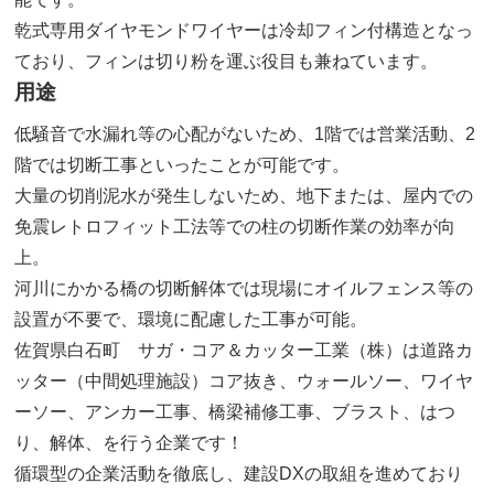
乾式専用ダイヤモンドワイヤーは冷却フィン付構造となっ
ており、フィンは切り粉を運ぶ役目も兼ねています。
用途
低騒音で水漏れ等の心配がないため、1階では営業活動、2
階では切断工事といったことが可能です。
大量の切削泥水が発生しないため、地下または、屋内での
免震レトロフィット工法等での柱の切断作業の効率が向
上。
河川にかかる橋の切断解体では現場にオイルフェンス等の
設置が不要で、環境に配慮した工事が可能。
佐賀県白石町 サガ・コア＆カッター工業（株）は道路カ
ッター（中間処理施設）コア抜き、ウォールソー、ワイヤ
ーソー、アンカー工事、橋梁補修工事、ブラスト、はつ
り、解体、を行う企業です！
循環型の企業活動を徹底し、建設DXの取組を進めており