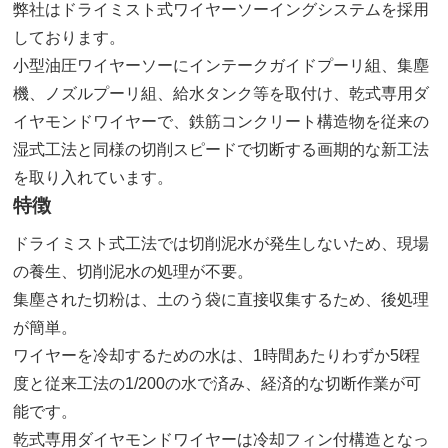
弊社はドライミスト式ワイヤーソーイングシステムを採用
しております。
小型油圧ワイヤーソーにインテークガイドプーリ組、集塵
機、ノズルプーリ組、給水タンク等を取付け、乾式専用ダ
イヤモンドワイヤーで、鉄筋コンクリート構造物を従来の
湿式工法と同様の切削スピードで切断する画期的な新工法
を取り入れています。
特徴
ドライミスト式工法では切削泥水が発生しないため、現場
の養生、切削泥水の処理が不要。
集塵された切粉は、土のう袋に直接収集するため、後処理
が簡単。
ワイヤーを冷却するための水は、1時間あたりわずか5ℓ程
度と従来工法の1/200の水で済み、経済的な切断作業が可
能です。
乾式専用ダイヤモンドワイヤーは冷却フィン付構造となっ