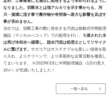
定め、工事業者にも適正に処理するよう求められるように
なりました。切断水とは強アルカリを示す事からも、河
川・側溝に流す事で農作物や有明海へ甚大な影響を及ぼす
事が否めません。
当社では、切断工事の際に発生する汚泥は移動式中間処理
施設（マジカルべコップ）での処理を行い、
ろ過された水
は再び冷却水へ循環し、脱水汚泥は処理土としてリサイク
ルに繋げます。
サガコアはサステナブルな新しい技術を取
り入れ、よりクリーンで、より革新的な企業活動を徹底し
てまいります。 ※2023年3月に中間処理施設（1日の受入
10㎥）が完成いたしました！
一覧へ戻る