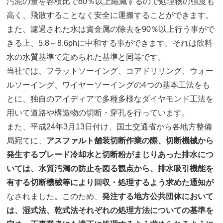
汚泥の量を容積比で80％以上縮減するので処理物の強度も
高く、飛散することなく安全に運搬することができます。
また、濾過された水は貴金属の除去を90％以上行う事がで
きる上、5.8～8.6phに中和する事ができます。それは飲料
水の水質基準で定められた基準と同等です。
当社では、フラットソーイング、コアドリリング、ウォー
ルソーイング、ワイヤーソーイングの4つの基本工法をも
とに、独自のアイディアで多種多様なダイヤモンド工法を
用いて道路や構造物の切断・穿孔を行っています。
また、平成24年3月13日付け、国土交通省から各地方整備
局宛てに、
アスファルト舗装切断作業の際、切断機械から
発生するブレード冷却水と切断粉がまじりあった排水につ
いては、水質汚濁の防止を図る観点から、排水吸引機能を
有する切断機械等により回収・処理するよう求めた通知が
なされました。このため、
発注する地方公共団体において
は、湿式法、乾式法それぞれの処理方法についての基準を