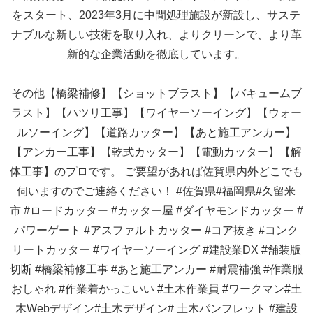
をスタート、2023年3月に中間処理施設が新設し、サステ
ナブルな新しい技術を取り入れ、よりクリーンで、より革
新的な企業活動を徹底しています。
その他【橋梁補修】【ショットブラスト】【バキュームブ
ラスト】【ハツリ工事】【ワイヤーソーイング】【ウォー
ルソーイング】【道路カッター】【あと施工アンカー】
【アンカー工事】【乾式カッター】【電動カッター】【解
体工事】のプロです。 ご要望があれば佐賀県内外どこでも
伺いますのでご連絡ください！
#佐賀県#福岡県#久留米
市
#ロードカッター
#カッター屋
#ダイヤモンドカッター
#
パワーゲート
#アスファルトカッター
#コア抜き
#コンク
リートカッター
#ワイヤーソーイング
#建設業DX
#舗装版
切断
#橋梁補修工事
#あと施工アンカー
#耐震補強
#作業服
おしゃれ
#作業着かっこいい
#土木作業員
#ワークマン#土
木Webデザイン#土木デザイン#
土木パンフレット
#建設