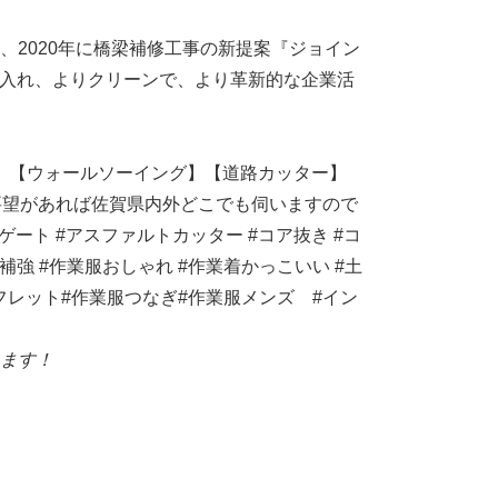
。
2020年に橋梁補修工事の新提案『ジョイン
り入れ、よりクリーンで、より革新的な企業活
】【ウォールソーイング】【道路カッター】
要望があれば佐賀県内外どこでも伺いますので
ーゲート
#アスファルトカッター
#コア抜き
#コ
震補強
#作業服おしゃれ
#作業着かっこいい
#土
フレット#作業服つなぎ#作業服メンズ
#イン
ます！