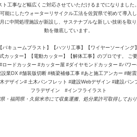
スト工事など幅広くご対応させていただけるまでになりました
を可能にしたウォーターリサイクル工法を佐賀県で初めて導入し、
年3月に中間処理施設が新設し、サステナブルな新しい技術を取
動を徹底しています。
【バキュームブラスト】【ハツリ工事】【ワイヤーソーイング
式カッター】【電動カッター】【解体工事】のプロです。 ご
#ロードカッター
#カッター屋
#ダイヤモンドカッター
#パワ
建設業DX
#舗装版切断
#橋梁補修工事
#あと施工アンカー
#耐
土木デザイン#
土木パンフレット
#建設Webデザイン
#建設パン
フラデザイン #インフライラスト
県・福岡県・久留米市にて収集運搬、処分業許可取得しており