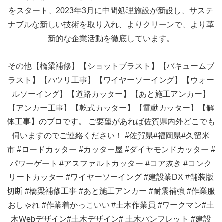
をスタート、2023年3月に中間処理施設が新設し、サステ
ナブルな新しい技術を取り入れ、よりクリーンで、より革
新的な企業活動を徹底しています。
その他【橋梁補修】【ショットブラスト】【バキュームブ
ラスト】【ハツリ工事】【ワイヤーソーイング】【ウォー
ルソーイング】【道路カッター】【あと施工アンカー】
【アンカー工事】【乾式カッター】【電動カッター】【解
体工事】のプロです。 ご要望があれば佐賀県内外どこでも
伺いますのでご連絡ください！
#佐賀県#福岡県#久留米
市
#ロードカッター
#カッター屋
#ダイヤモンドカッター
#
パワーゲート
#アスファルトカッター
#コア抜き
#コンク
リートカッター
#ワイヤーソーイング
#建設業DX
#舗装版
切断
#橋梁補修工事
#あと施工アンカー
#耐震補強
#作業服
おしゃれ
#作業着かっこいい
#土木作業員
#ワークマン#土
木Webデザイン#土木デザイン#
土木パンフレット
#建設