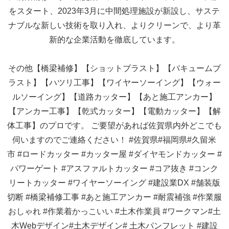
をスタート、2023年3月に中間処理施設が新設し、サステ
ナブルな新しい技術を取り入れ、よりクリーンで、より革
新的な企業活動を徹底しています。
その他【橋梁補修】【ショットブラスト】【バキュームブ
ラスト】【ハツリ工事】【ワイヤーソーイング】【ウォー
ルソーイング】【道路カッター】【あと施工アンカー】
【アンカー工事】【乾式カッター】【電動カッター】【解
体工事】のプロです。 ご要望があれば佐賀県内外どこでも
伺いますのでご連絡ください！
#佐賀県#福岡県#久留米
市
#ロードカッター
#カッター屋
#ダイヤモンドカッター
#
パワーゲート
#アスファルトカッター
#コア抜き
#コンク
リートカッター
#ワイヤーソーイング
#建設業DX
#舗装版
切断
#橋梁補修工事
#あと施工アンカー
#耐震補強
#作業服
おしゃれ
#作業着かっこいい
#土木作業員
#ワークマン#土
木Webデザイン#土木デザイン#
土木パンフレット
#建設