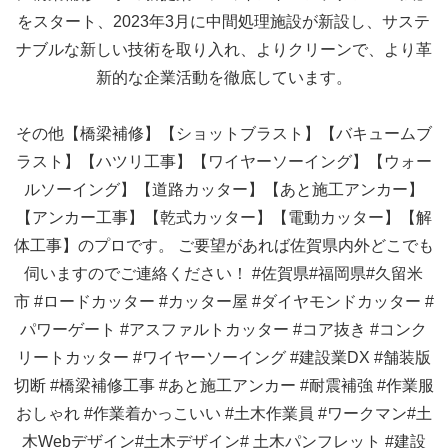
をスタート、2023年3月に中間処理施設が新設し、サステ
ナブルな新しい技術を取り入れ、よりクリーンで、より革
新的な企業活動を徹底しています。
その他【橋梁補修】【ショットブラスト】【バキュームブ
ラスト】【ハツリ工事】【ワイヤーソーイング】【ウォー
ルソーイング】【道路カッター】【あと施工アンカー】
【アンカー工事】【乾式カッター】【電動カッター】【解
体工事】のプロです。 ご要望があれば佐賀県内外どこでも
伺いますのでご連絡ください！
#佐賀県#福岡県#久留米
市
#ロードカッター
#カッター屋
#ダイヤモンドカッター
#
パワーゲート
#アスファルトカッター
#コア抜き
#コンク
リートカッター
#ワイヤーソーイング
#建設業DX
#舗装版
切断
#橋梁補修工事
#あと施工アンカー
#耐震補強
#作業服
おしゃれ
#作業着かっこいい
#土木作業員
#ワークマン#土
木Webデザイン#土木デザイン#
土木パンフレット
#建設