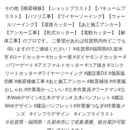
その他【橋梁補修】【ショットブラスト】【バキュームブ
ラスト】【ハツリ工事】【ワイヤーソーイング】【ウォー
ルソーイング】【道路カッター】【あと施工アンカー】
【アンカー工事】【乾式カッター】【電動カッター】【解
体工事】のプロです。 ご要望があれば佐賀県内外どこでも
伺いますのでご連絡ください！
#佐賀県#福岡県#久留米
市
#ロードカッター
#カッター屋
#ダイヤモンドカッター
#
パワーゲート
#アスファルトカッター
#コア抜き
#コンク
リートカッター
#ワイヤーソーイング
#建設業DX
#舗装版
切断
#橋梁補修工事
#あと施工アンカー
#耐震補強
#作業服
おしゃれ
#作業着かっこいい
#土木作業員
#ワークマン#土
木Webデザイン#土木デザイン#
土木パンフレット
#建設
Webデザイン
#建設パンフレット#作業服つなぎ#作業服メ
ンズ
#インフラデザイン #インフライラスト
※佐賀県・福岡県・久留米市にて収集運搬、処分業許可取