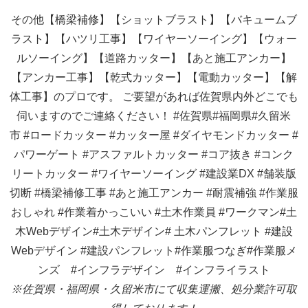
その他【橋梁補修】【ショットブラスト】【バキュームブ
ラスト】【ハツリ工事】【ワイヤーソーイング】【ウォー
ルソーイング】【道路カッター】【あと施工アンカー】
【アンカー工事】【乾式カッター】【電動カッター】【解
体工事】のプロです。 ご要望があれば佐賀県内外どこでも
伺いますのでご連絡ください！
#佐賀県#福岡県#久留米
市
#ロードカッター
#カッター屋
#ダイヤモンドカッター
#
パワーゲート
#アスファルトカッター
#コア抜き
#コンク
リートカッター
#ワイヤーソーイング
#建設業DX
#舗装版
切断
#橋梁補修工事
#あと施工アンカー
#耐震補強
#作業服
おしゃれ
#作業着かっこいい
#土木作業員
#ワークマン#土
木Webデザイン#土木デザイン#
土木パンフレット
#建設
Webデザイン
#建設パンフレット#作業服つなぎ#作業服メ
ンズ
#インフラデザイン #インフライラスト
※佐賀県・福岡県・久留米市にて収集運搬、処分業許可取