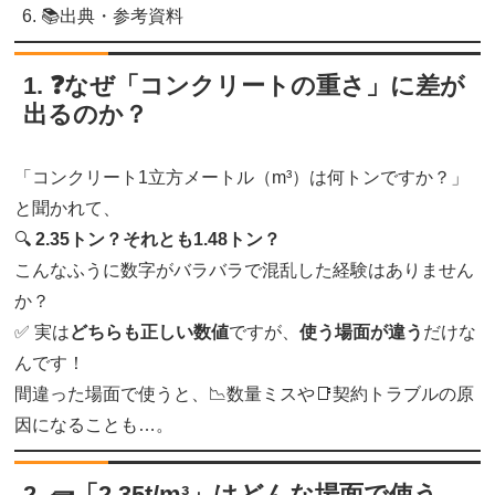
📚出典・参考資料
1. ❓なぜ「コンクリートの重さ」に差が
出るのか？
「コンクリート1立方メートル（m³）は何トンですか？」
と聞かれて、
🔍
2.35トン？それとも1.48トン？
こんなふうに数字がバラバラで混乱した経験はありません
か？
✅ 実は
どちらも正しい数値
ですが、
使う場面が違う
だけな
んです！
間違った場面で使うと、📉数量ミスや📑契約トラブルの原
因になることも…。
2. 🧱「2.35t/m³」はどんな場面で使う