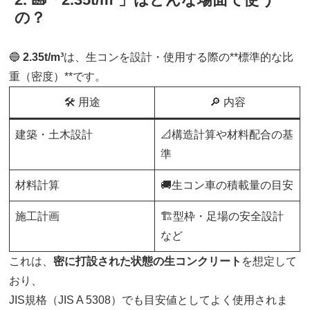
の？
🔵
2.35t/m³
は、生コンを設計・使用する際の**標準的な比
重（密度）**です。
🛠️ 用途
🔎 内容
建築・土木設計
📐構造計算や材料配合の基
準
材料計算
🚚生コン車の積載量の目安
施工計画
🏗️型枠・足場の安全設計
など
これは、
密に打設された状態の生コンクリート
を想定して
おり、
JIS規格（JIS A 5308）でも目安値としてよく使用されま