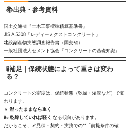
📚出典・参考資料
国土交通省『土木工事標準積算基準書』
JIS A 5308「レディーミクストコンクリート」
建設副産物実態調査報告書（国交省）
一般社団法人セメント協会『コンクリートの基礎知識』
🧪補足｜保続状態によって重さは変わ
る？
コンクリートの密度は、保続状態（乾燥・湿潤など）で変
わります。
💧
湿ったままなら重く
🌬️
乾燥していれば軽く
なる傾向があります。
だからこそ、📏見積・契約・実務での**「前提条件の確