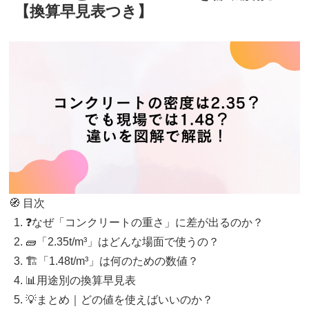
【換算早見表つき】
🧭 目次
❓なぜ「コンクリートの重さ」に差が出るのか？
🧱「2.35t/m³」はどんな場面で使うの？
🏗️「1.48t/m³」は何のための数値？
📊用途別の換算早見表
💡まとめ｜どの値を使えばいいのか？