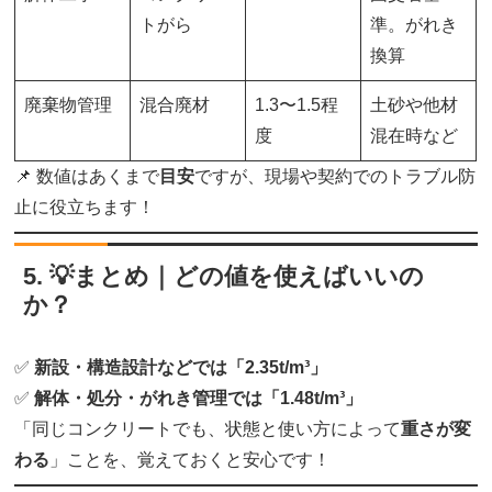
トがら
準。がれき
換算
廃棄物管理
混合廃材
1.3〜1.5程
土砂や他材
度
混在時など
📌 数値はあくまで
目安
ですが、現場や契約でのトラブル防
止に役立ちます！
5. 💡まとめ｜どの値を使えばいいの
か？
✅
新設・構造設計などでは「2.35t/m³」
✅
解体・処分・がれき管理では「1.48t/m³」
「同じコンクリートでも、状態と使い方によって
重さが変
わる
」ことを、覚えておくと安心です！