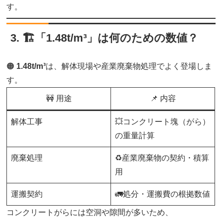
す。
3. 🏗️「1.48t/m³」は何のための数値？
🟠
1.48t/m³
は、解体現場や産業廃棄物処理でよく登場しま
す。
🚧 用途
📌 内容
解体工事
💥コンクリート塊（がら）
の重量計算
廃棄処理
♻️産業廃棄物の契約・積算
用
運搬契約
🚛処分・運搬費の根拠数値
コンクリートがらには空洞や隙間が多いため、