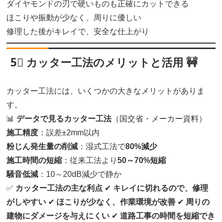
ダイヤモンドの刃で硬いものも正確にカットできる
ほこりや振動が少なく、周りに優しい
修理した後がキレイで、安全な仕上がり
5⃣ カッター工法のメリットと活用 🚧
カッター工法には、いくつかの大きなメリットがありま
す。
📊
データで見るカッター工法
（国交省・メーカー資料）
施工精度
：誤差±2mm以内
粉じん発生量の削減
：湿式工法で
80%減少
施工時間の短縮
：従来工法より
50～70%短縮
騒音低減
：10～20dB減少で静か
✅
カッター工法の主な利点
✔
キレイに切れるので、修理
がしやすい
✔
ほこりが少なく、作業環境が改善
✔
周りの
建物にダメージを与えにくい
✔
道路工事の時間を短縮でき