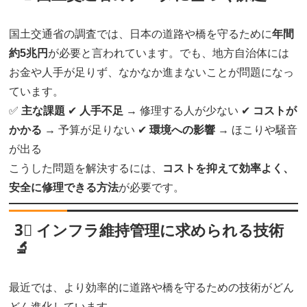
国土交通省の調査では、日本の道路や橋を守るために
年間
約5兆円
が必要と言われています。でも、地方自治体には
お金や人手が足りず、なかなか進まないことが問題になっ
ています。
✅
主な課題
✔
人手不足
→ 修理する人が少ない ✔
コストが
かかる
→ 予算が足りない ✔
環境への影響
→ ほこりや騒音
が出る
こうした問題を解決するには、
コストを抑えて効率よく、
安全に修理できる方法
が必要です。
3⃣ インフラ維持管理に求められる技術
🔬
最近では、より効率的に道路や橋を守るための技術がどん
どん進化しています。