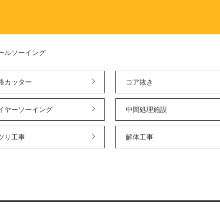
ールソーイング
路カッター
コア抜き
イヤーソーイング
中間処理施設
ツリ工事
解体工事