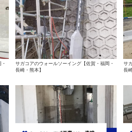
岡・
サガコアのウォールソーイング【佐賀・福岡・
サ
長崎・熊本】
長