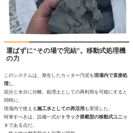
運ばずに“その場で完結”。移動式処理機
の力
このシステムは、発生したカッター汚泥を
現場内で直接処
理
し、
泥分と水分に分離。処理土としての再利用を可能にすると
同時に、
現場内で使える
施工水としての再活用
も実現した。
特筆すべきは、設備一式が
トラック搭載型の移動式ユニッ
ト
である点だ。