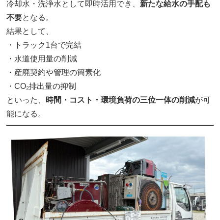
冷却水・洗浄水として即時活用でき、
新たな給水の手配も
不要
となる。
結果として、
・トラック1台で完結
・水道使用量の削減
・産廃契約や管理の簡素化
・CO₂排出量の抑制
といった、
時間・コスト・環境負荷の三位一体の削減
が可
能になる。