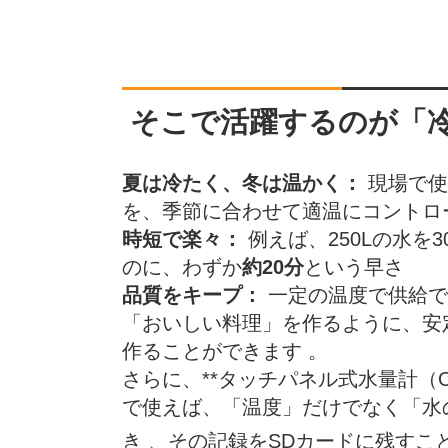
そこで活躍するのが「
夏は冷たく、冬は温かく：
現場で使
を、季節に合わせて適温にコントロ
時短で楽々：
例えば、250Lの水を
のに、わずか
約20分
という早さ
品質をキープ：
一定の温度で供給で
「おいしい料理」を作るように、安
作ることができます 。
さらに、**タッチパネル式水量計（OK
で使えば、「温度」だけでなく「水
き
、その記録をSDカードに残すこ